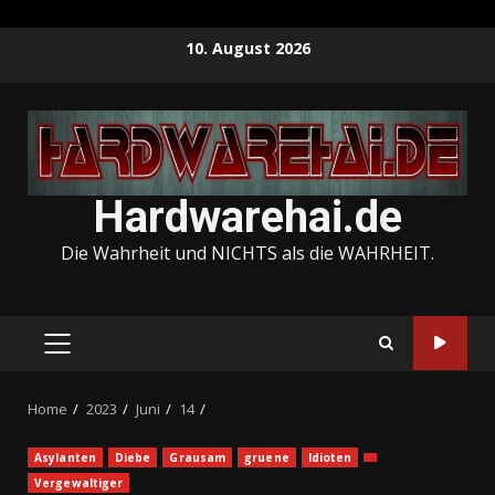
Skip
10. August 2026
to
content
Hardwarehai.de
Die Wahrheit und NICHTS als die WAHRHEIT.
PRIMARY
MENU
Home
2023
Juni
14
Asylanten
Diebe
Grausam
gruene
Idioten
Vergewaltiger